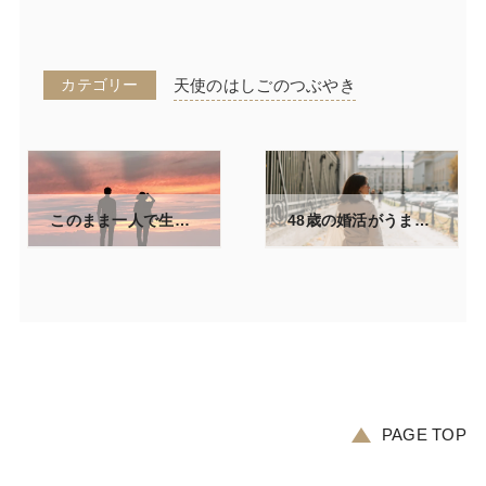
カテゴリー
天使のはしごのつぶやき
このまま一人で生きていくのかな…そう思った夜にふと気づいたこと
48歳の婚活がうまくいく人の年末ルーティン/来年こそ結婚したい女性へ、今が動きどきの理由
2025/11/05
2025/11/29
PAGE TOP