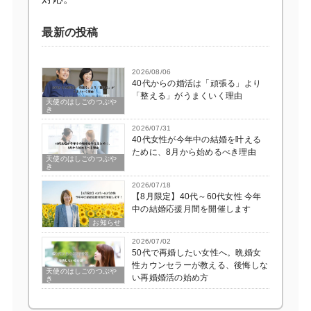
最新の投稿
2026/08/06
40代からの婚活は「頑張る」より
「整える」がうまくいく理由
天使のはしごのつぶや
き
2026/07/31
40代女性が今年中の結婚を叶える
ために、8月から始めるべき理由
天使のはしごのつぶや
き
2026/07/18
【8月限定】40代～60代女性 今年
中の結婚応援月間を開催します
お知らせ
2026/07/02
50代で再婚したい女性へ。晩婚女
性カウンセラーが教える、後悔しな
天使のはしごのつぶや
い再婚婚活の始め方
き