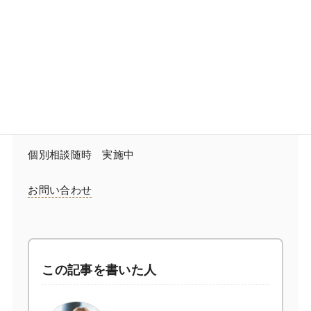
※お知らせ※
来年３月より、月会費を13500円⇒ 15500円に変更
させて頂きます
2月末までに入会してくださった方は今の月会費でサ
ポートさせて頂きますのでお早めにご相談ください
個別相談随時 実施中
お問い合わせ
この記事を書いた人