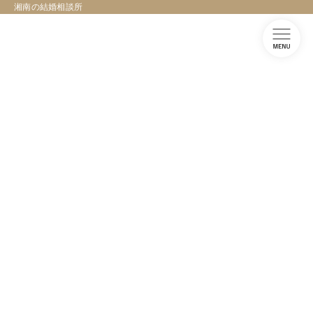
湘南の結婚相談所
コ
ナ
ン
ビ
テ
ゲ
ン
ー
ツ
シ
天使のはしごのつぶやき
へ
ョ
ス
ン
キ
に
ッ
移
プ
動
TOPページ
天使のはしごのつぶやき
男性が選びたくない女性の特徴5選と、逆に“選ばれる女性”になるための秘
訣