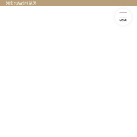
湘南の結婚相談所
コ
ナ
ン
ビ
テ
ゲ
ン
ー
ツ
シ
天使のはしごのつぶやき
へ
ョ
ス
ン
キ
に
ッ
移
プ
動
TOPページ
天使のはしごのつぶやき
お見合のお申込み、自分からできない貴女へ