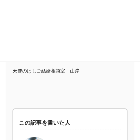
お断りされて凹んだ時は一緒に元気出しましょう
一人でも多くの方に天使のはしごが舞い降りますよう
に「湘南の結婚相談所」は
笑顔でサポート致します。
天使のはしご結婚相談室 山岸
この記事を書いた人