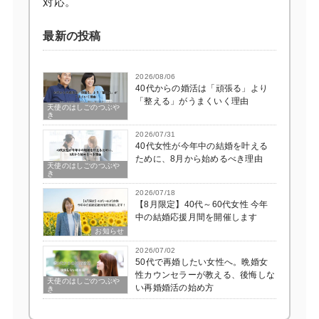
対応。
最新の投稿
2026/08/06
40代からの婚活は「頑張る」より
「整える」がうまくいく理由
天使のはしごのつぶや
き
2026/07/31
40代女性が今年中の結婚を叶える
ために、8月から始めるべき理由
天使のはしごのつぶや
き
2026/07/18
【8月限定】40代～60代女性 今年
中の結婚応援月間を開催します
お知らせ
2026/07/02
50代で再婚したい女性へ。晩婚女
性カウンセラーが教える、後悔しな
天使のはしごのつぶや
い再婚婚活の始め方
き